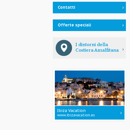
Contatti
Offerte speciali
I dintorni della
Costiera Amalfitana
Ibiza Vacation
www.ibizavacation.es