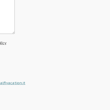
licy
lfivacation.it