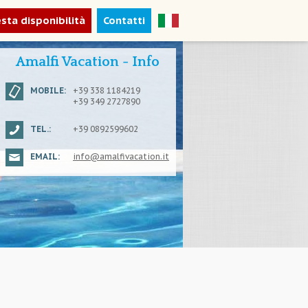
esta disponibilità
Contatti
Amalfi Vacation - Info
MOBILE:
+39 338 1184219
+39 349 2727890
TEL.:
+39 0892599602
EMAIL:
info@amalfivacation.it