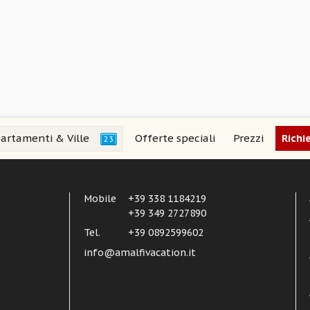
artamenti & Ville
Offerte speciali
Prezzi
Richi
23
Mobile
+39 338 1184219
+39 349 2727890
Tel.
+39 0892599602
info@amalfivacation.it