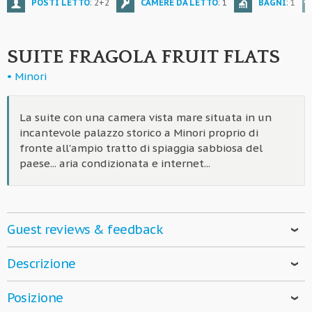
POSTI LETTO
: 2+2
CAMERE DA LETTO
: 1
BAGNI
: 1
SUITE FRAGOLA FRUIT FLATS
• Minori
La suite con una camera vista mare situata in un
incantevole palazzo storico a Minori proprio di
fronte all'ampio tratto di spiaggia sabbiosa del
paese... aria condizionata e internet...
Guest reviews & feedback
PLEASANT MINORI
Descrizione
DANIEL T.
- 23 Oct 2024
Suite Fragola
è una
suite open space situata in un
Minori and this apartment are a great place for exploring
Posizione
palazzo storico restaurato a Minori, fronte spiaggia
. La
the Amalfi coast. The apartment has a great view of the