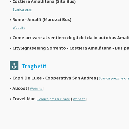
Costiera Amalfitana (Sita Bus)
•
Scarica orari
Rome - Amalfi (Marozzi Bus)
•
Website
Come arrivare al sentiero degli dei da in autobus Ama
•
CitySightseeing Sorrento - Costiera Amalfitana - Bus 
•
Traghetti
Capri De Luxe - Cooperativa San Andrea
•
|
Scarica prezzi e ora
Alicost
•
|
|
Website
Travel Mar
•
|
|
|
Scarica prezzi e orari
Website