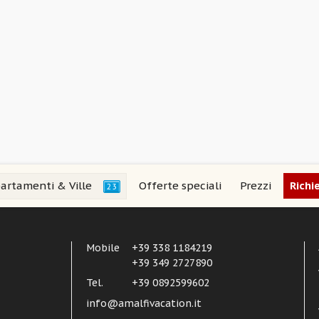
artamenti & Ville
Offerte speciali
Prezzi
Richi
23
Mobile
+39 338 1184219
+39 349 2727890
Tel.
+39 0892599602
info@amalfivacation.it