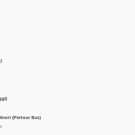
)
ggi)
inori (Pintour Bus)
om