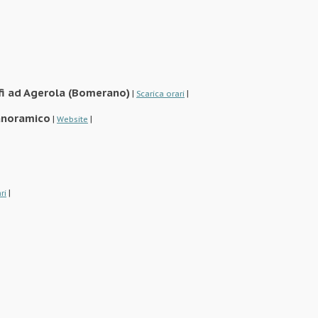
lfi ad Agerola (Bomerano)
|
|
Scarica orari
panoramico
|
|
Website
|
ri